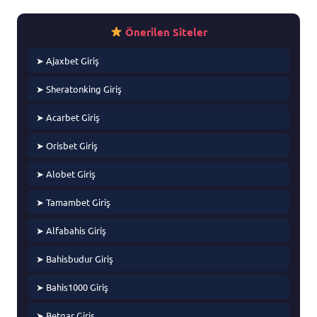
Önerilen Siteler
➤ Ajaxbet Giriş
➤ Sheratonking Giriş
➤ Acarbet Giriş
➤ Orisbet Giriş
➤ Alobet Giriş
➤ Tamambet Giriş
➤ Alfabahis Giriş
➤ Bahisbudur Giriş
➤ Bahis1000 Giriş
➤ Betgar Giriş