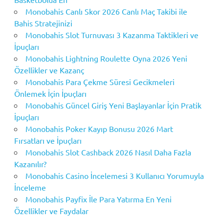
Monobahis Canlı Skor 2026 Canlı Maç Takibi ile
Bahis Stratejinizi
Monobahis Slot Turnuvası 3 Kazanma Taktikleri ve
İpuçları
Monobahis Lightning Roulette Oyna 2026 Yeni
Özellikler ve Kazanç
Monobahis Para Çekme Süresi Gecikmeleri
Önlemek İçin İpuçları
Monobahis Güncel Giriş Yeni Başlayanlar İçin Pratik
İpuçları
Monobahis Poker Kayıp Bonusu 2026 Mart
Fırsatları ve İpuçları
Monobahis Slot Cashback 2026 Nasıl Daha Fazla
Kazanılır?
Monobahis Casino İncelemesi 3 Kullanıcı Yorumuyla
İnceleme
Monobahis Payfix İle Para Yatırma En Yeni
Özellikler ve Faydalar