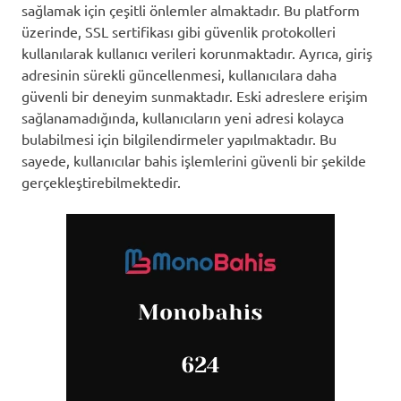
sağlamak için çeşitli önlemler almaktadır. Bu platform
üzerinde, SSL sertifikası gibi güvenlik protokolleri
kullanılarak kullanıcı verileri korunmaktadır. Ayrıca, giriş
adresinin sürekli güncellenmesi, kullanıcılara daha
güvenli bir deneyim sunmaktadır. Eski adreslere erişim
sağlanamadığında, kullanıcıların yeni adresi kolayca
bulabilmesi için bilgilendirmeler yapılmaktadır. Bu
sayede, kullanıcılar bahis işlemlerini güvenli bir şekilde
gerçekleştirebilmektedir.