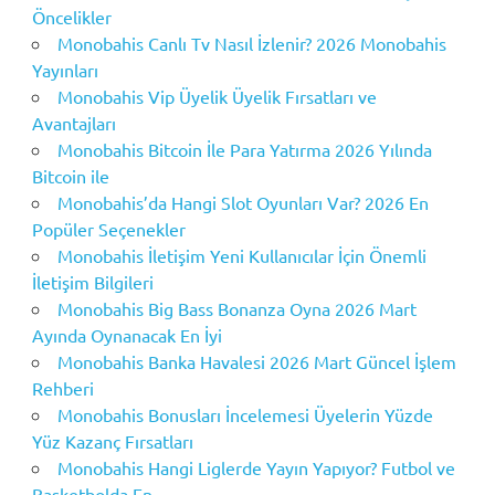
Öncelikler
Monobahis Canlı Tv Nasıl İzlenir? 2026 Monobahis
Yayınları
Monobahis Vip Üyelik Üyelik Fırsatları ve
Avantajları
Monobahis Bitcoin İle Para Yatırma 2026 Yılında
Bitcoin ile
Monobahis’da Hangi Slot Oyunları Var? 2026 En
Popüler Seçenekler
Monobahis İletişim Yeni Kullanıcılar İçin Önemli
İletişim Bilgileri
Monobahis Big Bass Bonanza Oyna 2026 Mart
Ayında Oynanacak En İyi
Monobahis Banka Havalesi 2026 Mart Güncel İşlem
Rehberi
Monobahis Bonusları İncelemesi Üyelerin Yüzde
Yüz Kazanç Fırsatları
Monobahis Hangi Liglerde Yayın Yapıyor? Futbol ve
Basketbolda En