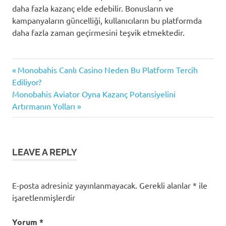
daha fazla kazanç elde edebilir. Bonusların ve
kampanyaların güncelliği, kullanıcıların bu platformda
daha fazla zaman geçirmesini teşvik etmektedir.
Monobahis
Previous
Yazı
Monobahis Canlı Casino Neden Bu Platform Tercih
624
Post:
Ediliyor?
gezinmesi
Monobahis
Next
Monobahis Aviator Oyna Kazanç Potansiyelini
625
Post:
Artırmanın Yolları
Monobahis
626
Monobahis
LEAVE A REPLY
627
Monobahis
628
E-posta adresiniz yayınlanmayacak.
Gerekli alanlar
*
ile
işaretlenmişlerdir
Yorum
*