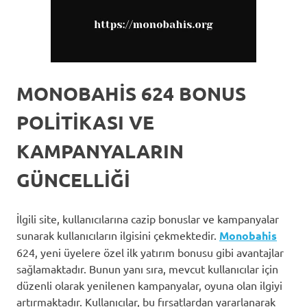
MONOBAHİS 624 BONUS
POLİTİKASI VE
KAMPANYALARIN
GÜNCELLİĞİ
İlgili site, kullanıcılarına cazip bonuslar ve kampanyalar
sunarak kullanıcıların ilgisini çekmektedir.
Monobahis
624, yeni üyelere özel ilk yatırım bonusu gibi avantajlar
sağlamaktadır. Bunun yanı sıra, mevcut kullanıcılar için
düzenli olarak yenilenen kampanyalar, oyuna olan ilgiyi
artırmaktadır. Kullanıcılar, bu fırsatlardan yararlanarak