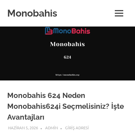
Skip
to
Monobahis
MENU
content
Monobahis 624 Neden
Monobahis624i Seçmelisiniz? İşte
Avantajları
HAZIRAN 5, 2026
ADMIN
GIRIŞ ADRESI