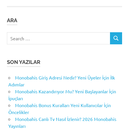
ARA
Search
SEARCH
for:
SON YAZILAR
Monobahis Giriş Adresi Nedir? Yeni Üyeler İçin İlk
Adımlar
Monobahis Kazandırıyor Mu? Yeni Başlayanlar İçin
İpuçları
Monobahis Bonus Kuralları Yeni Kullanıcılar İçin
Öncelikler
Monobahis Canlı Tv Nasıl İzlenir? 2026 Monobahis
Yayınları