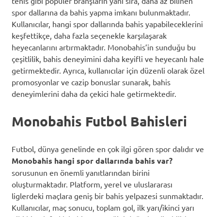
tenis gibi popüler branşların yanı sıra, daha az bilinen
spor dallarına da bahis yapma imkanı bulunmaktadır.
Kullanıcılar, hangi spor dallarında bahis yapabileceklerini
keşfettikçe, daha fazla seçenekle karşılaşarak
heyecanlarını artırmaktadır. Monobahis’in sunduğu bu
çeşitlilik, bahis deneyimini daha keyifli ve heyecanlı hale
getirmektedir. Ayrıca, kullanıcılar için düzenli olarak özel
promosyonlar ve cazip bonuslar sunarak, bahis
deneyimlerini daha da çekici hale getirmektedir.
Monobahis Futbol Bahisleri
Futbol, dünya genelinde en çok ilgi gören spor dalıdır ve
Monobahis hangi spor dallarında bahis var?
sorusunun en önemli yanıtlarından birini
oluşturmaktadır. Platform, yerel ve uluslararası
liglerdeki maçlara geniş bir bahis yelpazesi sunmaktadır.
Kullanıcılar, maç sonucu, toplam gol, ilk yarı/ikinci yarı