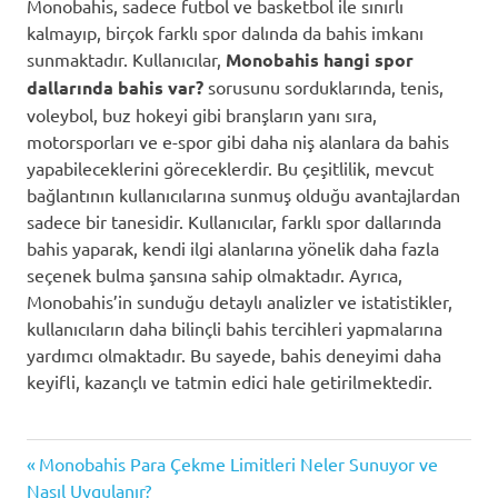
Monobahis, sadece futbol ve basketbol ile sınırlı
kalmayıp, birçok farklı spor dalında da bahis imkanı
sunmaktadır. Kullanıcılar,
Monobahis hangi spor
dallarında bahis var?
sorusunu sorduklarında, tenis,
voleybol, buz hokeyi gibi branşların yanı sıra,
motorsporları ve e-spor gibi daha niş alanlara da bahis
yapabileceklerini göreceklerdir. Bu çeşitlilik, mevcut
bağlantının kullanıcılarına sunmuş olduğu avantajlardan
sadece bir tanesidir. Kullanıcılar, farklı spor dallarında
bahis yaparak, kendi ilgi alanlarına yönelik daha fazla
seçenek bulma şansına sahip olmaktadır. Ayrıca,
Monobahis’in sunduğu detaylı analizler ve istatistikler,
kullanıcıların daha bilinçli bahis tercihleri yapmalarına
yardımcı olmaktadır. Bu sayede, bahis deneyimi daha
keyifli, kazançlı ve tatmin edici hale getirilmektedir.
Monobahis
Previous
Yazı
Monobahis Para Çekme Limitleri Neler Sunuyor ve
Spor
Post:
Nasıl Uygulanır?