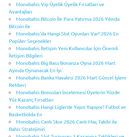
Monobahis Vip Üyelik Üyelik Fırsatları ve
Avantajları
Monobahis Bitcoin İle Para Yatırma 2026 Yılında
Bitcoin ile
Monobahis’da Hangi Slot Oyunları Var? 2026 En
Popüler Seçenekler
Monobahis İletişim Yeni Kullanıcılar İçin Önemli
İletişim Bilgileri
Monobahis Big Bass Bonanza Oyna 2026 Mart
Ayında Oynanacak En İyi
Monobahis Banka Havalesi 2026 Mart Güncel İşlem
Rehberi
Monobahis Bonusları İncelemesi Üyelerin Yüzde
Yüz Kazanç Fırsatları
Monobahis Hangi Liglerde Yayın Yapıyor? Futbol ve
Basketbolda En
Monobahis Canlı Skor 2026 Canlı Maç Takibi ile
Bahis Stratejinizi
Monobahis Slot Turnuvası 3 Kazanma Taktikleri ve