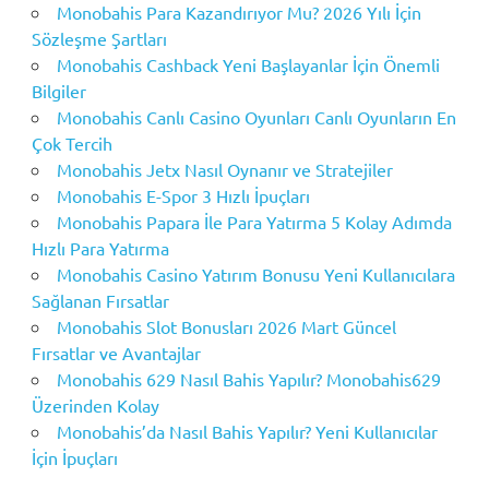
Monobahis Para Kazandırıyor Mu? 2026 Yılı İçin
Sözleşme Şartları
Monobahis Cashback Yeni Başlayanlar İçin Önemli
Bilgiler
Monobahis Canlı Casino Oyunları Canlı Oyunların En
Çok Tercih
Monobahis Jetx Nasıl Oynanır ve Stratejiler
Monobahis E-Spor 3 Hızlı İpuçları
Monobahis Papara İle Para Yatırma 5 Kolay Adımda
Hızlı Para Yatırma
Monobahis Casino Yatırım Bonusu Yeni Kullanıcılara
Sağlanan Fırsatlar
Monobahis Slot Bonusları 2026 Mart Güncel
Fırsatlar ve Avantajlar
Monobahis 629 Nasıl Bahis Yapılır? Monobahis629
Üzerinden Kolay
Monobahis’da Nasıl Bahis Yapılır? Yeni Kullanıcılar
İçin İpuçları