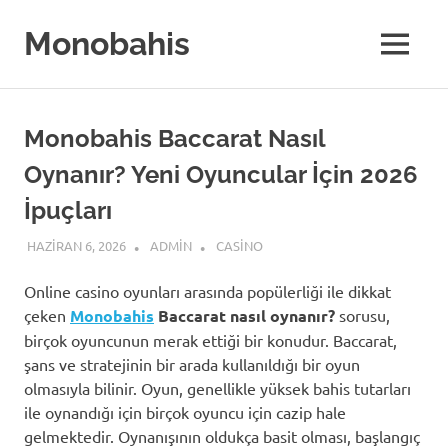
Skip
to
Monobahis
MENU
content
Monobahis Baccarat Nasıl
Oynanır? Yeni Oyuncular İçin 2026
İpuçları
HAZIRAN 6, 2026
ADMIN
CASINO
Online casino oyunları arasında popülerliği ile dikkat
çeken
Monobahis
Baccarat nasıl oynanır?
sorusu,
birçok oyuncunun merak ettiği bir konudur. Baccarat,
şans ve stratejinin bir arada kullanıldığı bir oyun
olmasıyla bilinir. Oyun, genellikle yüksek bahis tutarları
ile oynandığı için birçok oyuncu için cazip hale
gelmektedir. Oynanışının oldukça basit olması, başlangıç