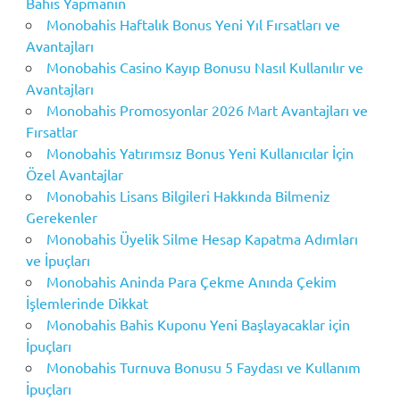
Bahis Yapmanın
Monobahis Haftalık Bonus Yeni Yıl Fırsatları ve
Avantajları
Monobahis Casino Kayıp Bonusu Nasıl Kullanılır ve
Avantajları
Monobahis Promosyonlar 2026 Mart Avantajları ve
Fırsatlar
Monobahis Yatırımsız Bonus Yeni Kullanıcılar İçin
Özel Avantajlar
Monobahis Lisans Bilgileri Hakkında Bilmeniz
Gerekenler
Monobahis Üyelik Silme Hesap Kapatma Adımları
ve İpuçları
Monobahis Aninda Para Çekme Anında Çekim
İşlemlerinde Dikkat
Monobahis Bahis Kuponu Yeni Başlayacaklar için
İpuçları
Monobahis Turnuva Bonusu 5 Faydası ve Kullanım
İpuçları