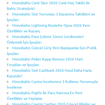
Monobahis Canlı Skor 2026 Canlı Maç Takibi ile
Bahis Stratejinizi
Monobahis Slot Turnuvası 3 Kazanma Taktikleri ve
İpuçları
Monobahis Lightning Roulette Oyna 2026 Yeni
Özellikler ve Kazanç
Monobahis Para Çekme Süresi Gecikmeleri
Önlemek İçin İpuçları
Monobahis Güncel Giriş Yeni Başlayanlar İçin Pratik
İpuçları
Monobahis Poker Kayıp Bonusu 2026 Mart
Fırsatları ve İpuçları
Monobahis Slot Cashback 2026 Nasıl Daha Fazla
Kazanılır?
Monobahis Casino İncelemesi 3 Kullanıcı Yorumuyla
İnceleme
Monobahis Payfix İle Para Yatırma En Yeni
Özellikler ve Faydalar
Monobahis Çevrim Şartları 2026 Güncel Bilgiler ve