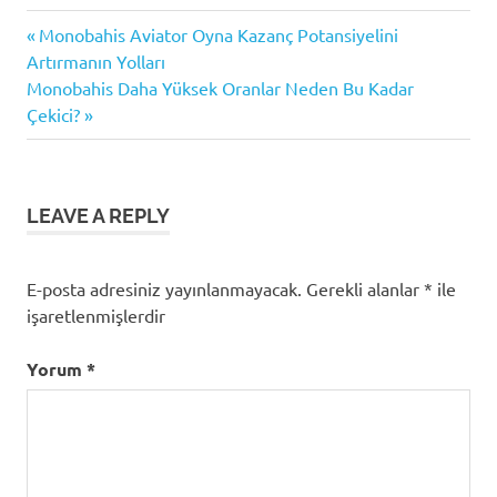
Baccarat
Previous
Yazı
Monobahis Aviator Oyna Kazanç Potansiyelini
Taktikleri
Post:
Artırmanın Yolları
gezinmesi
Online
Next
Monobahis Daha Yüksek Oranlar Neden Bu Kadar
Casino
Post:
Çekici?
Oyunları
Şans ve
Strateji
LEAVE A REPLY
E-posta adresiniz yayınlanmayacak.
Gerekli alanlar
*
ile
işaretlenmişlerdir
Yorum
*