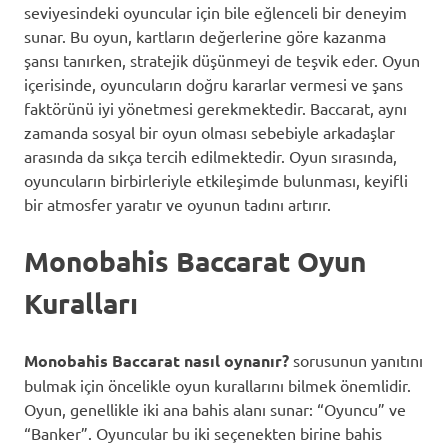
seviyesindeki oyuncular için bile eğlenceli bir deneyim
sunar. Bu oyun, kartların değerlerine göre kazanma
şansı tanırken, stratejik düşünmeyi de teşvik eder. Oyun
içerisinde, oyuncuların doğru kararlar vermesi ve şans
faktörünü iyi yönetmesi gerekmektedir. Baccarat, aynı
zamanda sosyal bir oyun olması sebebiyle arkadaşlar
arasında da sıkça tercih edilmektedir. Oyun sırasında,
oyuncuların birbirleriyle etkileşimde bulunması, keyifli
bir atmosfer yaratır ve oyunun tadını artırır.
Monobahis Baccarat Oyun
Kuralları
Monobahis Baccarat nasıl oynanır?
sorusunun yanıtını
bulmak için öncelikle oyun kurallarını bilmek önemlidir.
Oyun, genellikle iki ana bahis alanı sunar: “Oyuncu” ve
“Banker”. Oyuncular bu iki seçenekten birine bahis