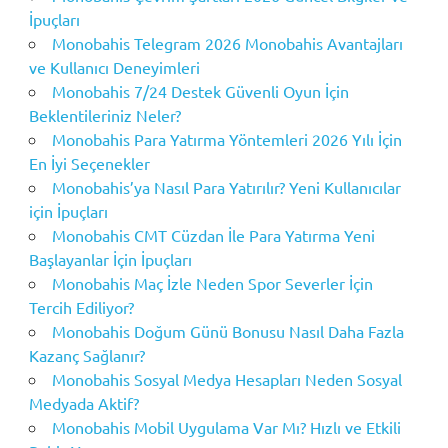
İpuçları
Monobahis Telegram 2026 Monobahis Avantajları
ve Kullanıcı Deneyimleri
Monobahis 7/24 Destek Güvenli Oyun İçin
Beklentileriniz Neler?
Monobahis Para Yatırma Yöntemleri 2026 Yılı İçin
En İyi Seçenekler
Monobahis’ya Nasıl Para Yatırılır? Yeni Kullanıcılar
için İpuçları
Monobahis CMT Cüzdan İle Para Yatırma Yeni
Başlayanlar İçin İpuçları
Monobahis Maç İzle Neden Spor Severler İçin
Tercih Ediliyor?
Monobahis Doğum Günü Bonusu Nasıl Daha Fazla
Kazanç Sağlanır?
Monobahis Sosyal Medya Hesapları Neden Sosyal
Medyada Aktif?
Monobahis Mobil Uygulama Var Mı? Hızlı ve Etkili