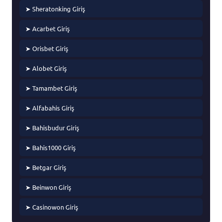
➤ Sheratonking Giriş
➤ Acarbet Giriş
➤ Orisbet Giriş
➤ Alobet Giriş
➤ Tamambet Giriş
➤ Alfabahis Giriş
➤ Bahisbudur Giriş
➤ Bahis1000 Giriş
➤ Betgar Giriş
➤ Beinwon Giriş
➤ Casinowon Giriş