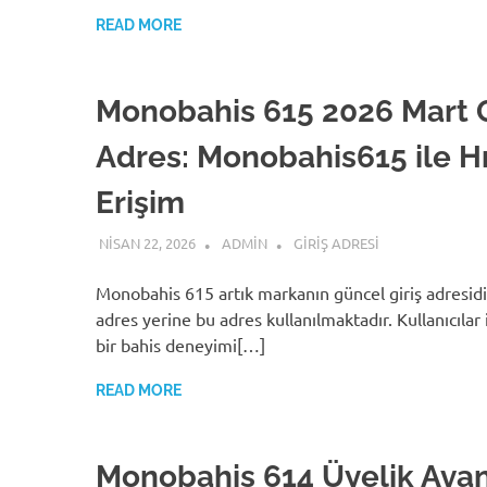
READ MORE
Monobahis 615 2026 Mart 
Adres: Monobahis615 ile Hı
Erişim
NISAN 22, 2026
ADMIN
GIRIŞ ADRESI
Monobahis 615 artık markanın güncel giriş adresidi
adres yerine bu adres kullanılmaktadır. Kullanıcılar 
bir bahis deneyimi[…]
READ MORE
Monobahis 614 Üyelik Avant