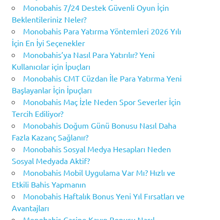
Monobahis 7/24 Destek Güvenli Oyun İçin
Beklentileriniz Neler?
Monobahis Para Yatırma Yöntemleri 2026 Yılı
İçin En İyi Seçenekler
Monobahis’ya Nasıl Para Yatırılır? Yeni
Kullanıcılar için İpuçları
Monobahis CMT Cüzdan İle Para Yatırma Yeni
Başlayanlar İçin İpuçları
Monobahis Maç İzle Neden Spor Severler İçin
Tercih Ediliyor?
Monobahis Doğum Günü Bonusu Nasıl Daha
Fazla Kazanç Sağlanır?
Monobahis Sosyal Medya Hesapları Neden
Sosyal Medyada Aktif?
Monobahis Mobil Uygulama Var Mı? Hızlı ve
Etkili Bahis Yapmanın
Monobahis Haftalık Bonus Yeni Yıl Fırsatları ve
Avantajları
Monobahis Casino Kayıp Bonusu Nasıl