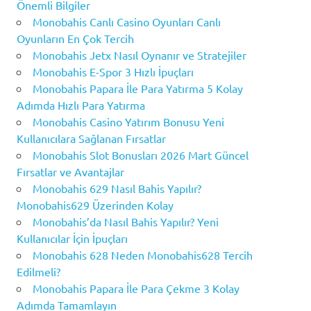
Önemli Bilgiler
Monobahis Canlı Casino Oyunları Canlı
Oyunların En Çok Tercih
Monobahis Jetx Nasıl Oynanır ve Stratejiler
Monobahis E-Spor 3 Hızlı İpuçları
Monobahis Papara İle Para Yatırma 5 Kolay
Adımda Hızlı Para Yatırma
Monobahis Casino Yatırım Bonusu Yeni
Kullanıcılara Sağlanan Fırsatlar
Monobahis Slot Bonusları 2026 Mart Güncel
Fırsatlar ve Avantajlar
Monobahis 629 Nasıl Bahis Yapılır?
Monobahis629 Üzerinden Kolay
Monobahis’da Nasıl Bahis Yapılır? Yeni
Kullanıcılar İçin İpuçları
Monobahis 628 Neden Monobahis628 Tercih
Edilmeli?
Monobahis Papara İle Para Çekme 3 Kolay
Adımda Tamamlayın