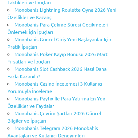
Taktikleri ve İpuçları
Monobahis Lightning Roulette Oyna 2026 Yeni
Özellikler ve Kazanç
Monobahis Para Çekme Süresi Gecikmeleri
Önlemek İçin İpuçları
Monobahis Güncel Giriş Yeni Başlayanlar İçin
Pratik İpuçları
Monobahis Poker Kayıp Bonusu 2026 Mart
Fırsatları ve İpuçları
Monobahis Slot Cashback 2026 Nasıl Daha
Fazla Kazanılır?
Monobahis Casino İncelemesi 3 Kullanıcı
Yorumuyla İnceleme
Monobahis Payfix İle Para Yatırma En Yeni
Özellikler ve Faydalar
Monobahis Çevrim Şartları 2026 Güncel
Bilgiler ve İpuçları
Monobahis Telegram 2026 Monobahis
Avantajları ve Kullanıcı Deneyimleri