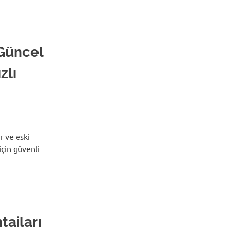
Güncel
zlı
r ve eski
için güvenli
ajları