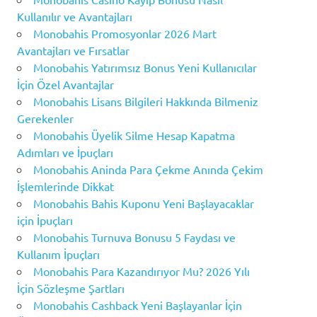
Kullanılır ve Avantajları
Monobahis Promosyonlar 2026 Mart
Avantajları ve Fırsatlar
Monobahis Yatırımsız Bonus Yeni Kullanıcılar
İçin Özel Avantajlar
Monobahis Lisans Bilgileri Hakkında Bilmeniz
Gerekenler
Monobahis Üyelik Silme Hesap Kapatma
Adımları ve İpuçları
Monobahis Aninda Para Çekme Anında Çekim
İşlemlerinde Dikkat
Monobahis Bahis Kuponu Yeni Başlayacaklar
için İpuçları
Monobahis Turnuva Bonusu 5 Faydası ve
Kullanım İpuçları
Monobahis Para Kazandırıyor Mu? 2026 Yılı
İçin Sözleşme Şartları
Monobahis Cashback Yeni Başlayanlar İçin