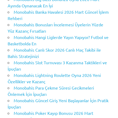
Ayında Oynanacak En İyi
Monobahis Banka Havalesi 2026 Mart Güncel İşlem
Rehberi
Monobahis Bonusları İncelemesi Üyelerin Yüzde
Yüz Kazanç Fırsatları
Monobahis Hangi Liglerde Yayın Yapıyor? Futbol ve
Basketbolda En
Monobahis Canlı Skor 2026 Canlı Maç Takibi ile
Bahis Stratejinizi
Monobahis Slot Turnuvası 3 Kazanma Taktikleri ve
İpuçları
Monobahis Lightning Roulette Oyna 2026 Yeni
Özellikler ve Kazanç
Monobahis Para Çekme Süresi Gecikmeleri
Önlemek İçin İpuçları
Monobahis Güncel Giriş Yeni Başlayanlar İçin Pratik
İpuçları
Monobahis Poker Kayıp Bonusu 2026 Mart