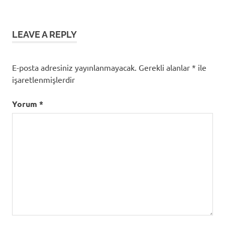
kayıt
LEAVE A REPLY
E-posta adresiniz yayınlanmayacak.
Gerekli alanlar
*
ile
işaretlenmişlerdir
Yorum
*