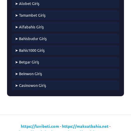
➤ Alobet Giriş
➤ Tamambet Giriş
➤ Alfabahis Giriş
➤ Bahisbudur Giriş
➤ Bahis1000 Giriş
➤ Betgar Giriş
➤ Beinwon Giriş
➤ Casinowon Giriş
https://luvibeti.com
-
https://maksatbahis.net
-