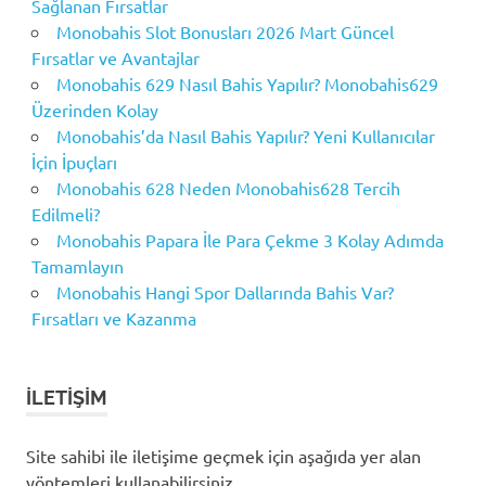
Sağlanan Fırsatlar
Monobahis Slot Bonusları 2026 Mart Güncel
Fırsatlar ve Avantajlar
Monobahis 629 Nasıl Bahis Yapılır? Monobahis629
Üzerinden Kolay
Monobahis’da Nasıl Bahis Yapılır? Yeni Kullanıcılar
İçin İpuçları
Monobahis 628 Neden Monobahis628 Tercih
Edilmeli?
Monobahis Papara İle Para Çekme 3 Kolay Adımda
Tamamlayın
Monobahis Hangi Spor Dallarında Bahis Var?
Fırsatları ve Kazanma
İLETIŞIM
Site sahibi ile iletişime geçmek için aşağıda yer alan
yöntemleri kullanabilirsiniz.