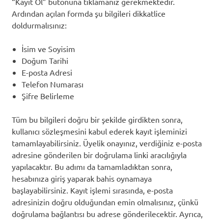
“Kayıt Ol” butonuna tıklamanız gerekmektedir.
Ardından açılan formda şu bilgileri dikkatlice
doldurmalısınız:
İsim ve Soyisim
Doğum Tarihi
E-posta Adresi
Telefon Numarası
Şifre Belirleme
Tüm bu bilgileri doğru bir şekilde girdikten sonra,
kullanıcı sözleşmesini kabul ederek kayıt işleminizi
tamamlayabilirsiniz. Üyelik onayınız, verdiğiniz e-posta
adresine gönderilen bir doğrulama linki aracılığıyla
yapılacaktır. Bu adımı da tamamladıktan sonra,
hesabınıza giriş yaparak bahis oynamaya
başlayabilirsiniz. Kayıt işlemi sırasında, e-posta
adresinizin doğru olduğundan emin olmalısınız, çünkü
doğrulama bağlantısı bu adrese gönderilecektir. Ayrıca,