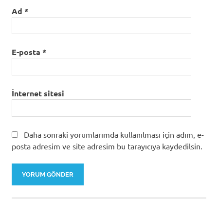
Ad
*
E-posta
*
İnternet sitesi
Daha sonraki yorumlarımda kullanılması için adım, e-
posta adresim ve site adresim bu tarayıcıya kaydedilsin.