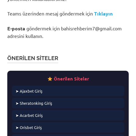
Teams üzerinden mesaj göndermek için
Tıklayın
E-posta
göndermek için
bahisrehberim7@gmail.com
adresini kullanın.
ÖNERILEN SITELER
Önerilen Siteler
➤ Ajaxbet Giriş
➤ Sheratonking Giriş
➤ Acarbet Giriş
➤ Orisbet Giriş