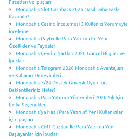
Fırsatları ve İpuçları
Monobahis Slot Cashback 2026 Nasıl Daha Fazla
Kazanılır?
Monobahis Casino İncelemesi 3 Kullanıcı Yorumuyla
İnceleme
Monobahis Payfix İle Para Yatırma En Yeni
Özellikler ve Faydalar
Monobahis Çevrim Şartları 2026 Güncel Bilgiler ve
İpuçları
Monobahis Telegram 2026 Monobahis Avantajları
ve Kullanıcı Deneyimleri
Monobahis 7/24 Destek Güvenli Oyun İçin
Beklentileriniz Neler?
Monobahis Para Yatırma Yöntemleri 2026 Yılı İçin
En İyi Seçenekler
Monobahis’ya Nasıl Para Yatırılır? Yeni Kullanıcılar
için İpuçları
Monobahis CMT Cüzdan İle Para Yatırma Yeni
Başlayanlar İçin İpuçları