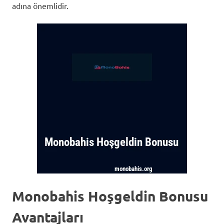
adına önemlidir.
Monobahis Hoşgeldin Bonusu
Avantajları