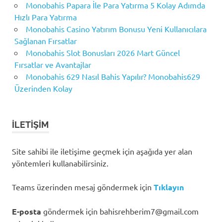
Monobahis Papara İle Para Yatırma 5 Kolay Adımda
Hızlı Para Yatırma
Monobahis Casino Yatırım Bonusu Yeni Kullanıcılara
Sağlanan Fırsatlar
Monobahis Slot Bonusları 2026 Mart Güncel
Fırsatlar ve Avantajlar
Monobahis 629 Nasıl Bahis Yapılır? Monobahis629
Üzerinden Kolay
İLETIŞIM
Site sahibi ile iletişime geçmek için aşağıda yer alan
yöntemleri kullanabilirsiniz.
Teams üzerinden mesaj göndermek için
Tıklayın
E-posta
göndermek için
bahisrehberim7@gmail.com