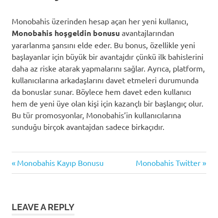
Monobahis üzerinden hesap açan her yeni kullanıcı,
Monobahis hoşgeldin bonusu
avantajlarından
yararlanma şansını elde eder. Bu bonus, özellikle yeni
başlayanlar için büyük bir avantajdır çünkü ilk bahislerini
daha az riske atarak yapmalarını sağlar. Ayrıca, platform,
kullanıcılarına arkadaşlarını davet etmeleri durumunda
da bonuslar sunar. Böylece hem davet eden kullanıcı
hem de yeni üye olan kişi için kazançlı bir başlangıç olur.
Bu tür promosyonlar, Monobahis’in kullanıcılarına
sunduğu birçok avantajdan sadece birkaçıdır.
Previous
Next
Yazı
Monobahis Kayıp Bonusu
Monobahis Twitter
Post:
Post:
gezinmesi
LEAVE A REPLY