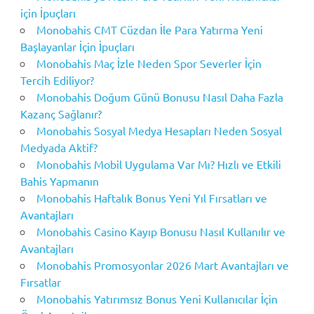
için İpuçları
Monobahis CMT Cüzdan İle Para Yatırma Yeni
Başlayanlar İçin İpuçları
Monobahis Maç İzle Neden Spor Severler İçin
Tercih Ediliyor?
Monobahis Doğum Günü Bonusu Nasıl Daha Fazla
Kazanç Sağlanır?
Monobahis Sosyal Medya Hesapları Neden Sosyal
Medyada Aktif?
Monobahis Mobil Uygulama Var Mı? Hızlı ve Etkili
Bahis Yapmanın
Monobahis Haftalık Bonus Yeni Yıl Fırsatları ve
Avantajları
Monobahis Casino Kayıp Bonusu Nasıl Kullanılır ve
Avantajları
Monobahis Promosyonlar 2026 Mart Avantajları ve
Fırsatlar
Monobahis Yatırımsız Bonus Yeni Kullanıcılar İçin