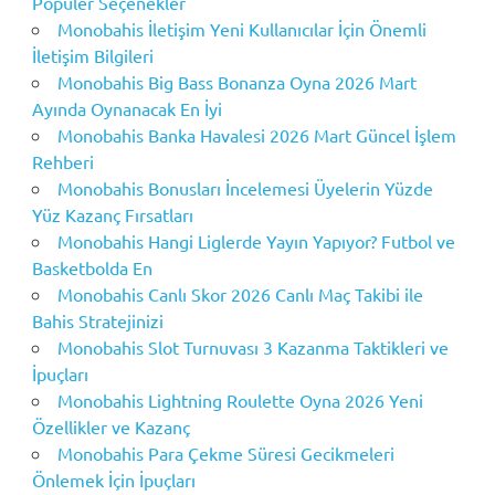
Popüler Seçenekler
Monobahis İletişim Yeni Kullanıcılar İçin Önemli
İletişim Bilgileri
Monobahis Big Bass Bonanza Oyna 2026 Mart
Ayında Oynanacak En İyi
Monobahis Banka Havalesi 2026 Mart Güncel İşlem
Rehberi
Monobahis Bonusları İncelemesi Üyelerin Yüzde
Yüz Kazanç Fırsatları
Monobahis Hangi Liglerde Yayın Yapıyor? Futbol ve
Basketbolda En
Monobahis Canlı Skor 2026 Canlı Maç Takibi ile
Bahis Stratejinizi
Monobahis Slot Turnuvası 3 Kazanma Taktikleri ve
İpuçları
Monobahis Lightning Roulette Oyna 2026 Yeni
Özellikler ve Kazanç
Monobahis Para Çekme Süresi Gecikmeleri
Önlemek İçin İpuçları