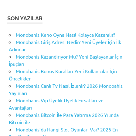
SON YAZILAR
Monobahis Keno Oyna Nasıl Kolayca Kazanılır?
Monobahis Giriş Adresi Nedir? Yeni Üyeler İçin İlk
Adımlar
Monobahis Kazandırıyor Mu? Yeni Başlayanlar İçin
İpuçları
Monobahis Bonus Kuralları Yeni Kullanıcılar İçin
Öncelikler
Monobahis Canlı Tv Nasıl İzlenir? 2026 Monobahis
Yayınları
Monobahis Vip Üyelik Üyelik Fırsatları ve
Avantajları
Monobahis Bitcoin İle Para Yatırma 2026 Yılında
Bitcoin ile
Monobahis’da Hangi Slot Oyunları Var? 2026 En