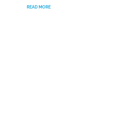
READ MORE