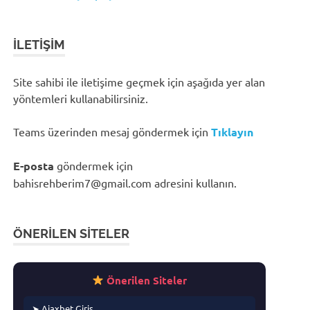
İLETIŞIM
Site sahibi ile iletişime geçmek için aşağıda yer alan
yöntemleri kullanabilirsiniz.
Teams üzerinden mesaj göndermek için
Tıklayın
E-posta
göndermek için
bahisrehberim7@gmail.com
adresini kullanın.
ÖNERILEN SITELER
Önerilen Siteler
➤ Ajaxbet Giriş