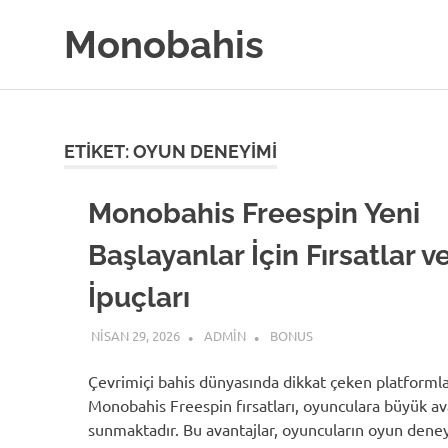
Skip
Monobahis
to
content
ETIKET:
OYUN DENEYIMI
Monobahis Freespin Yeni
Başlayanlar İçin Fırsatlar v
İpuçları
NISAN 29, 2026
ADMIN
BONUS
Çevrimiçi bahis dünyasında dikkat çeken platformla
Monobahis Freespin fırsatları, oyunculara büyük av
sunmaktadır. Bu avantajlar, oyuncuların oyun dene