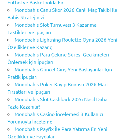
Futbol ve Basketbolda En
Monobahis Canlı Skor 2026 Canlı Maç Takibi ile
Bahis Stratejinizi
Monobahis Slot Turnuvası 3 Kazanma
Taktikleri ve İpuçları
Monobahis Lightning Roulette Oyna 2026 Yeni
Özellikler ve Kazanç
Monobahis Para Çekme Süresi Gecikmeleri
Önlemek İçin İpuçları
Monobahis Güncel Giriş Yeni Başlayanlar İçin
Pratik İpuçları
Monobahis Poker Kayıp Bonusu 2026 Mart
Fırsatları ve İpuçları
Monobahis Slot Cashback 2026 Nasıl Daha
Fazla Kazanılır?
Monobahis Casino İncelemesi 3 Kullanıcı
Yorumuyla İnceleme
Monobahis Payfix İle Para Yatırma En Yeni
Özellikler ve Faydalar