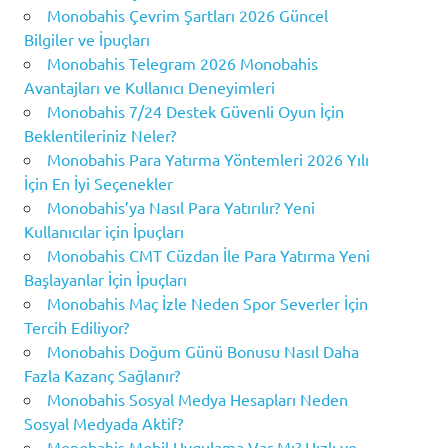
Monobahis Çevrim Şartları 2026 Güncel
Bilgiler ve İpuçları
Monobahis Telegram 2026 Monobahis
Avantajları ve Kullanıcı Deneyimleri
Monobahis 7/24 Destek Güvenli Oyun İçin
Beklentileriniz Neler?
Monobahis Para Yatırma Yöntemleri 2026 Yılı
İçin En İyi Seçenekler
Monobahis’ya Nasıl Para Yatırılır? Yeni
Kullanıcılar için İpuçları
Monobahis CMT Cüzdan İle Para Yatırma Yeni
Başlayanlar İçin İpuçları
Monobahis Maç İzle Neden Spor Severler İçin
Tercih Ediliyor?
Monobahis Doğum Günü Bonusu Nasıl Daha
Fazla Kazanç Sağlanır?
Monobahis Sosyal Medya Hesapları Neden
Sosyal Medyada Aktif?
Monobahis Mobil Uygulama Var Mı? Hızlı ve