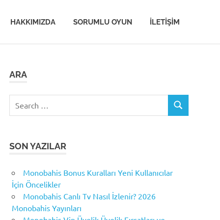
HAKKIMIZDA
SORUMLU OYUN
İLETIŞIM
ARA
Search
SEARCH
for:
SON YAZILAR
Monobahis Bonus Kuralları Yeni Kullanıcılar
İçin Öncelikler
Monobahis Canlı Tv Nasıl İzlenir? 2026
Monobahis Yayınları
Monobahis Vip Üyelik Üyelik Fırsatları ve