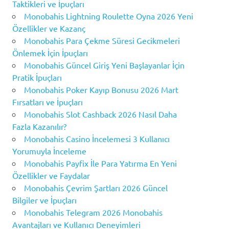
Taktikleri ve İpuçları
Monobahis Lightning Roulette Oyna 2026 Yeni
Özellikler ve Kazanç
Monobahis Para Çekme Süresi Gecikmeleri
Önlemek İçin İpuçları
Monobahis Güncel Giriş Yeni Başlayanlar İçin
Pratik İpuçları
Monobahis Poker Kayıp Bonusu 2026 Mart
Fırsatları ve İpuçları
Monobahis Slot Cashback 2026 Nasıl Daha
Fazla Kazanılır?
Monobahis Casino İncelemesi 3 Kullanıcı
Yorumuyla İnceleme
Monobahis Payfix İle Para Yatırma En Yeni
Özellikler ve Faydalar
Monobahis Çevrim Şartları 2026 Güncel
Bilgiler ve İpuçları
Monobahis Telegram 2026 Monobahis
Avantajları ve Kullanıcı Deneyimleri