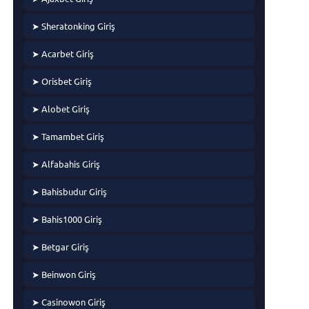
➤ Sheratonking Giriş
➤ Acarbet Giriş
➤ Orisbet Giriş
➤ Alobet Giriş
➤ Tamambet Giriş
➤ Alfabahis Giriş
➤ Bahisbudur Giriş
➤ Bahis1000 Giriş
➤ Betgar Giriş
➤ Beinwon Giriş
➤ Casinowon Giriş