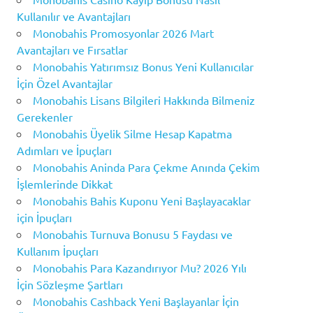
Kullanılır ve Avantajları
Monobahis Promosyonlar 2026 Mart
Avantajları ve Fırsatlar
Monobahis Yatırımsız Bonus Yeni Kullanıcılar
İçin Özel Avantajlar
Monobahis Lisans Bilgileri Hakkında Bilmeniz
Gerekenler
Monobahis Üyelik Silme Hesap Kapatma
Adımları ve İpuçları
Monobahis Aninda Para Çekme Anında Çekim
İşlemlerinde Dikkat
Monobahis Bahis Kuponu Yeni Başlayacaklar
için İpuçları
Monobahis Turnuva Bonusu 5 Faydası ve
Kullanım İpuçları
Monobahis Para Kazandırıyor Mu? 2026 Yılı
İçin Sözleşme Şartları
Monobahis Cashback Yeni Başlayanlar İçin